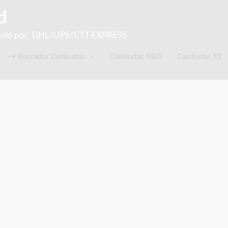
d
el Envío por DHL/UPS/CTT EXPRESS
→ Buscador Camisetas
Camisetas NBA
Camisetas F1