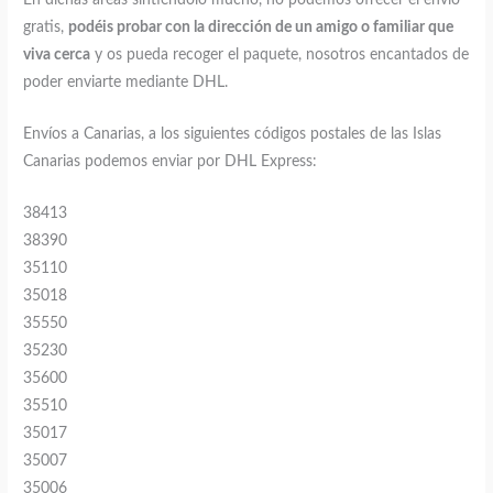
En dichas áreas sintiéndolo mucho, no podemos ofrecer el envió
gratis,
podéis probar con la dirección de un amigo o familiar que
viva cerca
y os pueda recoger el paquete, nosotros encantados de
poder enviarte mediante DHL.
Envíos a Canarias, a los siguientes códigos postales de las Islas
Canarias podemos enviar por DHL Express:
38413
38390
35110
35018
35550
35230
35600
35510
35017
35007
35006