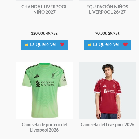
pueden
pueden
CHANDAL LIVERPOOL
EQUIPACIÓN NIÑOS
elegir
elegir
NIÑO 2027
LIVERPOOL 26/27
en
en
la
la
página
página
120,00
€
49,95
€
90,00
€
29,95
€
de
de
La Quiero Ver !
La Quiero Ver !
producto
producto
Este
Este
producto
producto
tiene
tiene
múltiples
múltiples
variantes.
variantes.
Las
Las
opciones
opciones
se
se
Camiseta de portero del
Camiseta del Liverpool 2026
pueden
pueden
Liverpool 2026
elegir
elegir