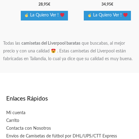
la
la
28,95
€
34,95
€
página
página
La Quiero Ver !
La Quiero Ver !
de
de
producto
producto
Todas las
camisetas del Liverpool baratas
que buscabas, al mejor
precio y con una calidad
. Estas camisetas del Liverpool están
fabricadas en Tailandia, lo cual ya dice que su calidad es muy buena.
Enlaces Rápidos
Mi cuenta
Carrito
Contacta con Nosotros
Envíos de Camisetas de fútbol por DHL/UPS/CTT Express