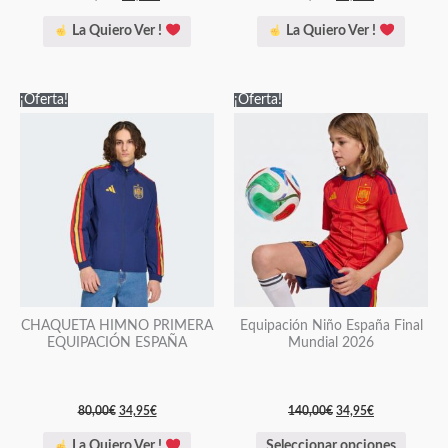
de
de
La Quiero Ver !
La Quiero Ver !
producto
producto
El
El
El
El
Este
Este
¡Oferta!
¡Oferta!
precio
precio
precio
precio
producto
producto
original
actual
original
actual
era:
es:
era:
es:
tiene
tiene
80,00€.
34,95€.
140,00€.
34,95€.
múltiples
múltiples
variantes.
variantes.
Las
Las
opciones
opciones
se
se
pueden
pueden
elegir
elegir
CHAQUETA HIMNO PRIMERA
Equipación Niño España Final
EQUIPACIÓN ESPAÑA
Mundial 2026
en
en
la
la
página
página
80,00
€
34,95
€
140,00
€
34,95
€
de
de
Seleccionar opciones
La Quiero Ver !