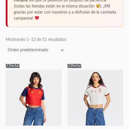
compra
, así que te pedimos un poquito de paciencia
(todas las tiendas están en la misma situación
). ¡Mil
gracias por estar con nosotros y a disfrutar de la camiseta
campeona!
Mostrando 1–12 de 51 resultados
El
El
El
El
Este
Este
¡Oferta!
¡Oferta!
precio
precio
precio
precio
producto
producto
original
actual
original
actual
era:
es:
era:
es:
tiene
tiene
100,00€.
28,95€.
100,00€.
28,95€.
múltiples
múltiples
variantes.
variantes.
Las
Las
opciones
opciones
se
se
pueden
pueden