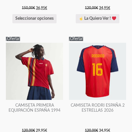
página
página
150,00
€
36,95
€
120,00
€
34,95
€
de
de
Seleccionar opciones
La Quiero Ver !
producto
producto
El
El
El
El
Este
Este
¡Oferta!
¡Oferta!
precio
precio
precio
precio
producto
producto
original
actual
original
actual
era:
es:
era:
es:
tiene
tiene
120,00€.
29,95€.
120,00€.
34,95€.
múltiples
múltiples
variantes.
variantes.
Las
Las
opciones
opciones
se
se
pueden
pueden
elegir
elegir
CAMISETA PRIMERA
CAMISETA RODRI ESPAÑA 2
EQUIPACIÓN ESPAÑA 1994
ESTRELLAS 2026
en
en
la
la
página
página
120,00
€
29,95
€
120,00
€
34,95
€