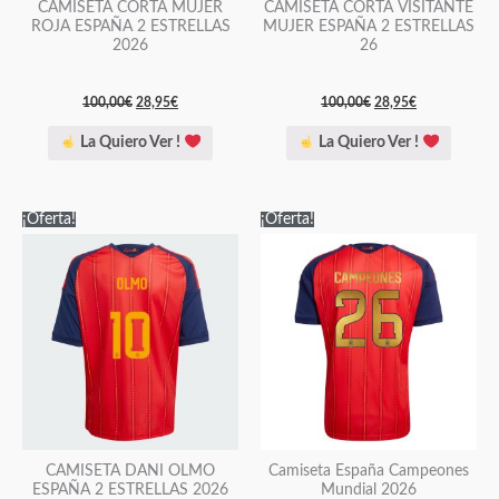
elegir
elegir
CAMISETA CORTA MUJER
CAMISETA CORTA VISITANTE
ROJA ESPAÑA 2 ESTRELLAS
MUJER ESPAÑA 2 ESTRELLAS
en
en
2026
26
la
la
página
página
100,00
€
28,95
€
100,00
€
28,95
€
de
de
La Quiero Ver !
La Quiero Ver !
producto
producto
El
El
El
El
Este
Este
¡Oferta!
¡Oferta!
precio
precio
precio
precio
producto
producto
original
actual
original
actual
era:
es:
era:
es:
tiene
tiene
120,00€.
34,95€.
125,00€.
34,95€.
múltiples
múltiples
variantes.
variantes.
Las
Las
opciones
opciones
se
se
pueden
pueden
elegir
elegir
CAMISETA DANI OLMO
Camiseta España Campeones
ESPAÑA 2 ESTRELLAS 2026
Mundial 2026
en
en