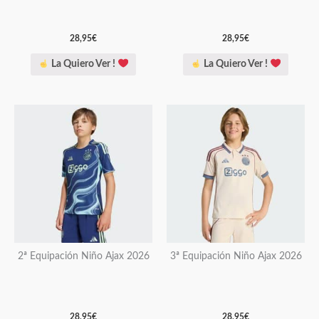
en
en
la
la
28,95
€
28,95
€
página
página
La Quiero Ver !
La Quiero Ver !
de
de
producto
producto
Este
Este
producto
producto
tiene
tiene
múltiples
múltiples
variantes.
variantes.
Las
Las
opciones
opciones
se
se
pueden
pueden
2ª Equipación Niño Ajax 2026
3ª Equipación Niño Ajax 2026
elegir
elegir
en
en
la
la
28,95
€
28,95
€