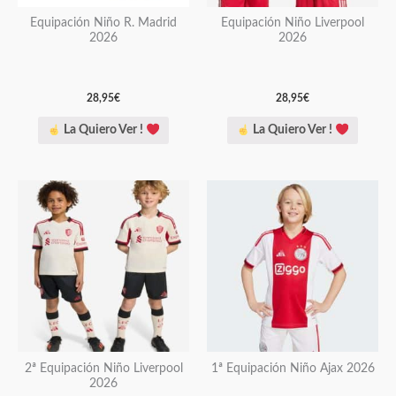
pueden
pueden
Equipación Niño R. Madrid
Equipación Niño Liverpool
2026
2026
elegir
elegir
en
en
la
la
28,95
€
28,95
€
página
página
La Quiero Ver !
La Quiero Ver !
de
de
producto
producto
Este
Este
producto
producto
tiene
tiene
múltiples
múltiples
variantes.
variantes.
Las
Las
opciones
opciones
se
se
pueden
pueden
2ª Equipación Niño Liverpool
1ª Equipación Niño Ajax 2026
2026
elegir
elegir