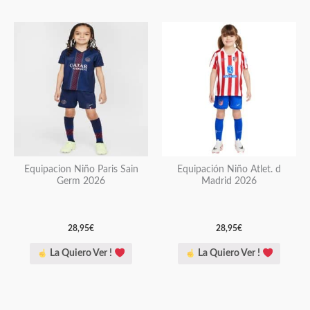
producto
producto
Este
Este
producto
producto
tiene
tiene
múltiples
múltiples
variantes.
variantes.
Las
Las
opciones
opciones
se
se
pueden
pueden
Equipacion Niño Paris Sain
Equipación Niño Atlet. d
Germ 2026
Madrid 2026
elegir
elegir
en
en
la
la
28,95
€
28,95
€
página
página
La Quiero Ver !
La Quiero Ver !
de
de
producto
producto