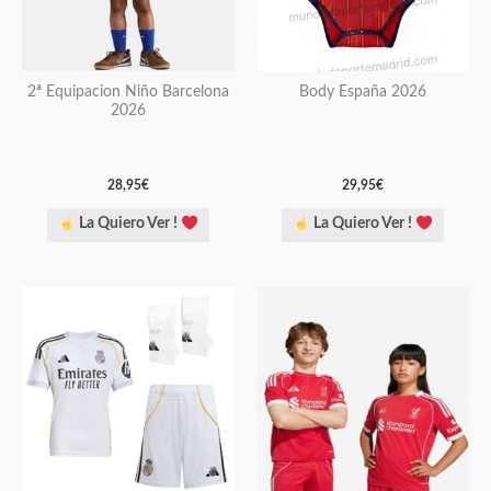
Las
Las
opciones
opciones
se
se
pueden
pueden
2ª Equipacion Niño Barcelona
Body España 2026
2026
elegir
elegir
en
en
la
la
28,95
€
29,95
€
página
página
La Quiero Ver !
La Quiero Ver !
de
de
producto
producto
Este
Este
producto
producto
tiene
tiene
múltiples
múltiples
variantes.
variantes.
Las
Las
opciones
opciones
se
se