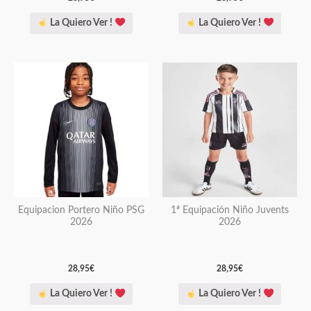
página
página
La Quiero Ver !
La Quiero Ver !
de
de
producto
producto
Este
Este
producto
producto
tiene
tiene
múltiples
múltiples
variantes.
variantes.
Las
Las
opciones
opciones
se
se
pueden
pueden
Equipacion Portero Niño PSG
1ª Equipación Niño Juvents
2026
2026
elegir
elegir
en
en
la
la
28,95
€
28,95
€
página
página
La Quiero Ver !
La Quiero Ver !
de
de