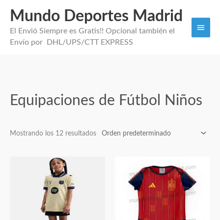
Mundo Deportes Madrid
Men
El Envió Siempre es Gratis!! Opcional también el
princi
Envío por DHL/UPS/CTT EXPRESS
Equipaciones de Fútbol Niños
Mostrando los 12 resultados
Este
Este
producto
producto
tiene
tiene
múltiples
múltiples
variantes.
variantes.