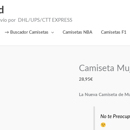
d
el Envío por DHL/UPS/CTT EXPRESS
→ Buscador Camisetas
Camisetas NBA
Camisetas F1
Camiseta Mu
Camiseta
Mujer
28,95
€
Bayern
2026
La Nueva Camiseta de Mu
cantidad
No te Preocupe