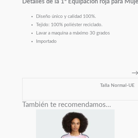
Detalles de la 1ª Equipación roja para Muj
Diseño único y calidad 100%.
Tejido: 100% poliéster reciclado.
Lavar a maquina a máximo 30 grados
Importado
→ 
Talla Normal-UE
También te recomendamos…
Este
producto
tiene