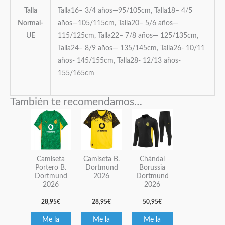
Talla
Talla16– 3/4 años—95/105cm, Talla18– 4/5
Normal-
años—105/115cm, Talla20– 5/6 años—
UE
115/125cm, Talla22– 7/8 años— 125/135cm,
Talla24– 8/9 años— 135/145cm, Talla26- 10/11
años- 145/155cm, Talla28- 12/13 años-
155/165cm
También te recomendamos…
Este
Este
Este
producto
producto
producto
tiene
tiene
tiene
múltiples
múltiples
múltiples
Camiseta
Camiseta B.
Chándal
variantes.
variantes.
variantes.
Portero B.
Dortmund
Borussia
Dortmund
2026
Dortmund
Las
Las
Las
2026
2026
opciones
opciones
opciones
28,95
€
28,95
€
50,95
€
se
se
se
pueden
pueden
pueden
Me la
Me la
Me la