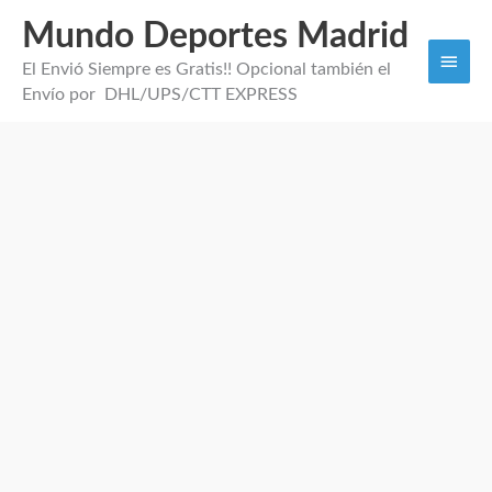
Mundo Deportes Madrid
Men
El Envió Siempre es Gratis!! Opcional también el
princi
Envío por DHL/UPS/CTT EXPRESS
Camiseta
niño
B.
Dortmund
Visitante
2026
cantidad