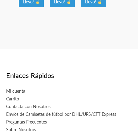
elegir
elegir
elegir
Llevo!
Llevo!
Llevo!
en
en
en
la
la
la
página
página
página
de
de
de
producto
producto
producto
Enlaces Rápidos
Mi cuenta
Carrito
Contacta con Nosotros
Envíos de Camisetas de fútbol por DHL/UPS/CTT Express
Preguntas Frecuentes
Sobre Nosotros