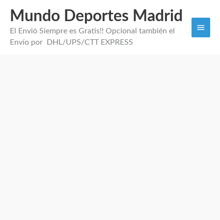
Mundo Deportes Madrid
Men
El Envió Siempre es Gratis!! Opcional también el
princi
Envío por DHL/UPS/CTT EXPRESS
Camiseta
Barsa
Pedri
visitante
2026
cantidad