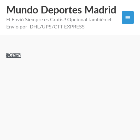
Mundo Deportes Madrid
Men
El Envió Siempre es Gratis!! Opcional también el
princi
Envío por DHL/UPS/CTT EXPRESS
Camiseta
El
El
¡Oferta!
Celta
precio
precio
Vigo
original
actual
26/27
era:
es:
cantidad
89,95€.
29,95€.