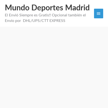
Mundo Deportes Madrid
Men
El Envió Siempre es Gratis!! Opcional también el
princi
Envío por DHL/UPS/CTT EXPRESS
Camiseta
Portero
Chelsea
2026
cantidad