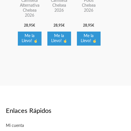
Camiseta
Camiseta
Polos
variantes.
variantes.
variantes.
Alternativa
Chelsea
Chelsea
Chelsea
2026
2026
Las
Las
Las
2026
opciones
opciones
opciones
28,95
€
28,95
€
28,95
€
se
se
se
pueden
pueden
pueden
Me la
Me la
Me la
elegir
elegir
elegir
Llevo!
Llevo!
Llevo!
en
en
en
la
la
la
página
página
página
de
de
de
producto
producto
producto
Enlaces Rápidos
Mi cuenta