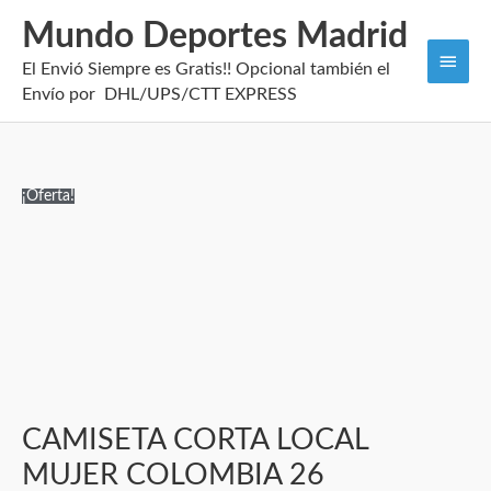
Mundo Deportes Madrid
Men
El Envió Siempre es Gratis!! Opcional también el
princi
Envío por DHL/UPS/CTT EXPRESS
CAMISETA
El
El
¡Oferta!
CORTA
precio
precio
LOCAL
original
actual
MUJER
era:
es:
COLOMBIA
100,00€.
29,95€.
26
cantidad
CAMISETA CORTA LOCAL
MUJER COLOMBIA 26