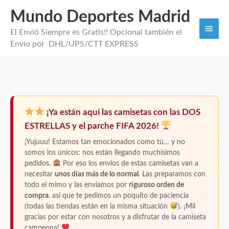
Mundo Deportes Madrid
Men
El Envió Siempre es Gratis!! Opcional también el
princi
Envío por DHL/UPS/CTT EXPRESS
Camiseta
Unai
¡Ya están aquí las camisetas con las DOS
Simón
ESTRELLAS y el parche FIFA 2026!
Portero
España
¡Yujuuu! Estamos tan emocionados como tú… y no
somos los únicos: nos están llegando muchísimos
2
pedidos.
Por eso los envíos de estas camisetas van a
Estrellas
necesitar
unos días más de lo normal
. Las preparamos con
26
todo el mimo y las enviamos por
riguroso orden de
cantidad
compra
, así que te pedimos un poquito de paciencia
(todas las tiendas están en la misma situación
). ¡Mil
gracias por estar con nosotros y a disfrutar de la camiseta
campeona!