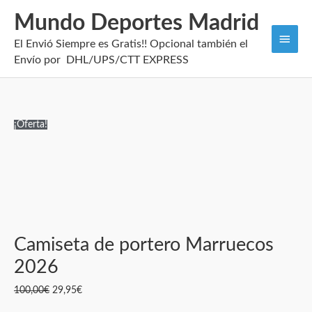
Mundo Deportes Madrid
Men
El Envió Siempre es Gratis!! Opcional también el
princi
Envío por DHL/UPS/CTT EXPRESS
Camiseta
El
El
¡Oferta!
de
precio
precio
portero
original
actual
Marruecos
era:
es:
2026
100,00€.
29,95€.
cantidad
Camiseta de portero Marruecos
2026
100,00
€
29,95
€