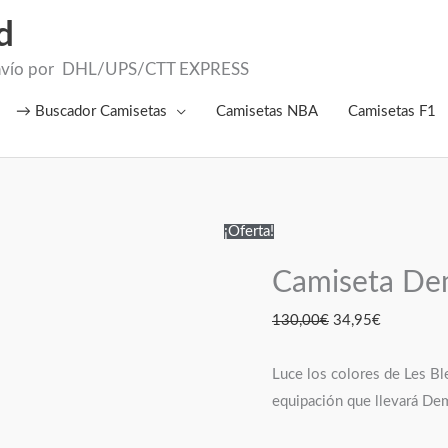
d
el Envío por DHL/UPS/CTT EXPRESS
→ Buscador Camisetas
Camisetas NBA
Camisetas F1
Camiseta
El
El
¡Oferta!
Dembele
precio
precio
Camiseta De
Francia 2026
original
actual
cantidad
era:
es:
130,00
€
34,95
€
130,00€.
34,95€.
Luce los colores de Les Bl
equipación que llevará De