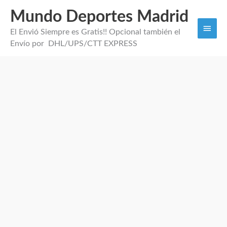
Mundo Deportes Madrid
Men
El Envió Siempre es Gratis!! Opcional también el
princi
Envío por DHL/UPS/CTT EXPRESS
Camiseta
Di
Maria
Argentina
2026
cantidad