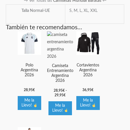
→ Ver Todas las
Camisetas Mundial Baratas
←
Talla Normal-UE
S, M, L, XL, XXL
También te recomendamos…
Rango
Este
Este
Este
de
producto
producto
producto
precios:
desde
tiene
tiene
tiene
28,95€
múltiples
múltiples
múltiples
hasta
29,95€
variantes.
variantes.
variantes.
Polo
Cortavientos
Camiseta
Argentina
Argentina
Entrenamiento
Las
Las
Las
2026
2026
Argentina
opciones
opciones
opciones
2026
se
se
se
28,95
€
36,95
€
28,95
€
-
pueden
pueden
pueden
29,95
€
elegir
elegir
elegir
Me la
Me la
Llevo!
Llevo!
Me la
en
en
en
Llevo!
la
la
la
página
página
página
de
de
de