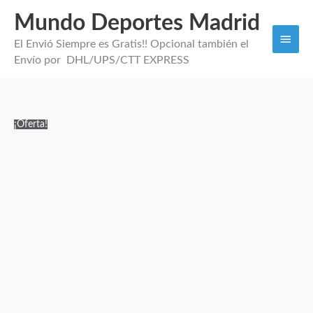
Mundo Deportes Madrid
Men
El Envió Siempre es Gratis!! Opcional también el
princi
Envío por DHL/UPS/CTT EXPRESS
Camiseta
El
El
¡Oferta!
Entrenamiento
precio
precio
Bayer
original
actual
Munich
era:
es:
26/27
110,00€.
34,95€.
cantidad