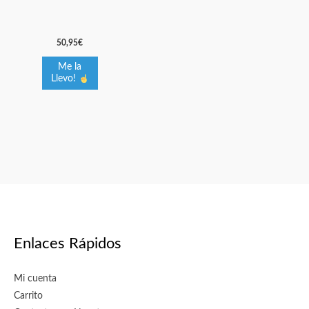
variantes.
Las
50,95
€
opciones
se
Me la
Llevo!
pueden
elegir
en
la
página
de
producto
Enlaces Rápidos
Mi cuenta
Carrito