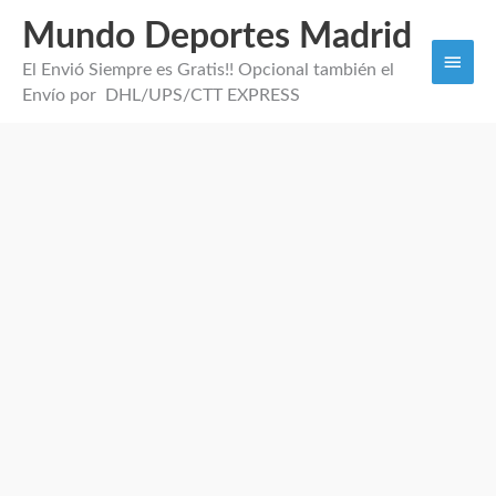
Mundo Deportes Madrid
Men
El Envió Siempre es Gratis!! Opcional también el
princi
Envío por DHL/UPS/CTT EXPRESS
Camiseta
Entrenamiento
Italia
2026
cantidad