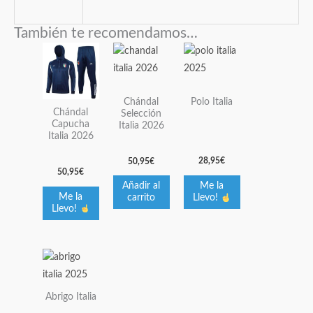
También te recomendamos…
Este
Este
producto
producto
tiene
tiene
Polo Italia
Chándal
múltiples
múltiples
Chándal
Selección
variantes.
variantes.
Capucha
Italia 2026
Italia 2026
Las
Las
opciones
opciones
28,95
€
50,95
€
50,95
€
se
se
Me la
Añadir al
pueden
pueden
Me la
carrito
Llevo!
elegir
elegir
Llevo!
en
en
la
la
Este
página
página
producto
de
de
tiene
producto
producto
Abrigo Italia
múltiples