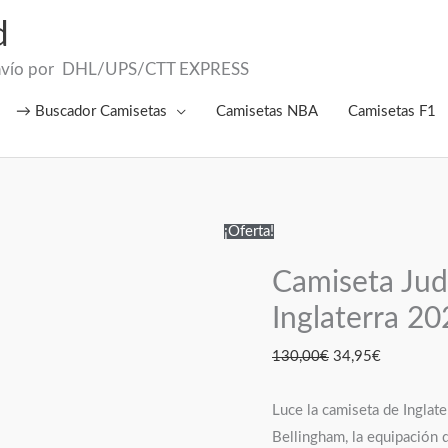
d
el Envío por DHL/UPS/CTT EXPRESS
→ Buscador Camisetas
Camisetas NBA
Camisetas F1
Camiseta
El
El
¡Oferta!
Jude
precio
precio
Camiseta Jud
Bellingham
original
actual
Inglaterra 2026
era:
es:
Inglaterra 20
cantidad
130,00€.
34,95€.
130,00
€
34,95
€
Luce la camiseta de Inglat
Bellingham, la equipación q