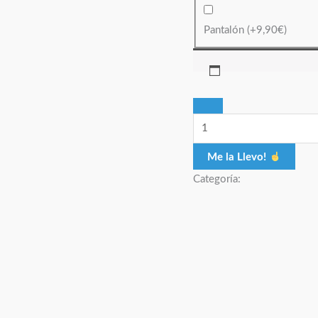
Pantalón
(+
9,90
€
)
Me la Llevo!
Categoría: