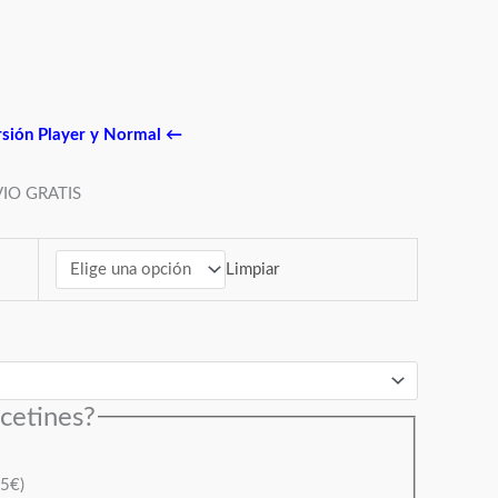
rsión Player y Normal
←
IO GRATIS
Limpiar
lcetines?
95
€
)