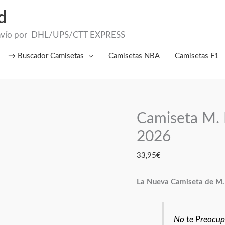
d
el Envío por DHL/UPS/CTT EXPRESS
→ Buscador Camisetas
Camisetas NBA
Camisetas F1
Camiseta M. 
Camiseta
M.
2026
Llorente
33,95
€
del
Atlc
La Nueva Camiseta de M.
Madrid
2026
cantidad
No te Preocupe