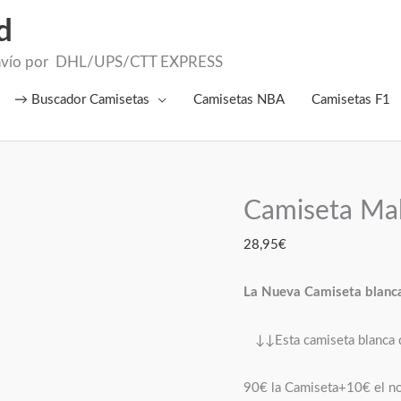
d
el Envío por DHL/UPS/CTT EXPRESS
→ Buscador Camisetas
Camisetas NBA
Camisetas F1
Camiseta Mal
Camiseta
Mallorca
28,95
€
Visitante
2026
La Nueva Camiseta blanca
cantidad
↓↓Esta camiseta blanca d
90€ la Camiseta+10€ el n