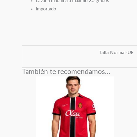
Lavar a máquina a máximo 30 grados
Importado
Talla Normal-UE
También te recomendamos…
Este
producto
tiene
múltiples
variantes.
Las
opciones