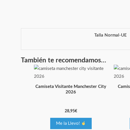
Talla Normal-UE
También te recomendamos…
Este
producto
tiene
Camiseta Visitante Manchester City
Camis
múltiples
2026
variantes.
Las
28,95
€
opciones
se
Me la Llevo!