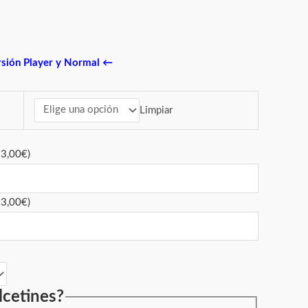
rsión Player y Normal
←
Limpiar
+
3,00
€
)
+
3,00
€
)
lcetines?