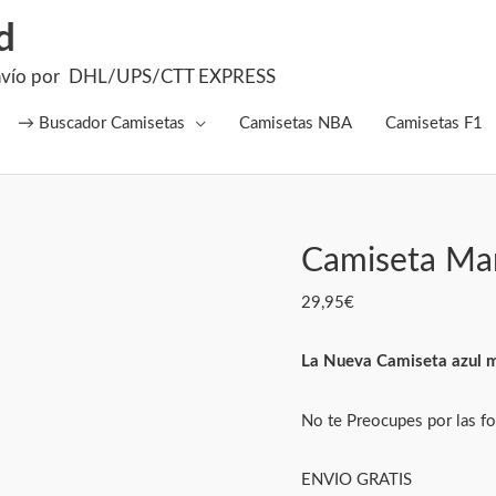
d
el Envío por DHL/UPS/CTT EXPRESS
→ Buscador Camisetas
Camisetas NBA
Camisetas F1
Camiseta Man
Camiseta
Manga
29,95
€
Larga
Man.
La Nueva Camiseta azul m
City
2026
No te Preocupes por las fo
cantidad
ENVIO GRATIS