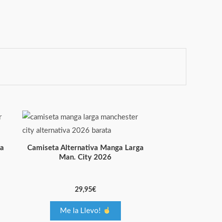
Este
producto
tiene
ga
Camiseta Alternativa Manga Larga
múltiples
Man. City 2026
variantes.
Las
29,95
€
opciones
se
Me la Llevo!