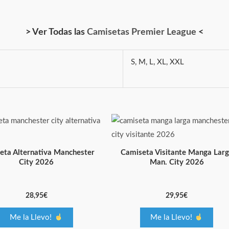
> Ver Todas las
Camisetas Premier League
<
S, M, L, XL, XXL
Este
Este
producto
producto
tiene
tiene
eta Alternativa Manchester
Camiseta Visitante Manga Lar
múltiples
múltiples
City 2026
Man. City 2026
variantes.
variantes.
Las
Las
28,95
€
29,95
€
opciones
opciones
se
se
Me la Llevo!
Me la Llevo!