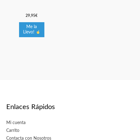
Las
opciones
29,95
€
se
pueden
Me la
elegir
Llevo!
en
la
página
de
producto
Enlaces Rápidos
Mi cuenta
Carrito
Contacta con Nosotros