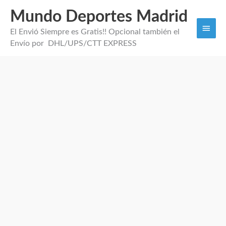
Mundo Deportes Madrid
Men
El Envió Siempre es Gratis!! Opcional también el
princi
Envío por DHL/UPS/CTT EXPRESS
Camiseta
Manga
Larga
Re.
Madrid
Visitante
2026
cantidad