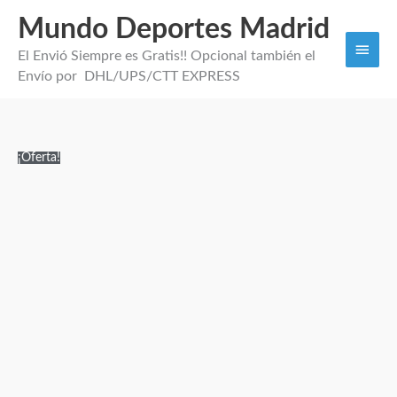
Mundo Deportes Madrid
Men
El Envió Siempre es Gratis!! Opcional también el
princi
Envío por DHL/UPS/CTT EXPRESS
Camiseta
El
El
¡Oferta!
Corta
precio
precio
del
original
actual
Real
era:
es:
Madrid
95,00€.
28,95€.
Mujer
2027
cantidad