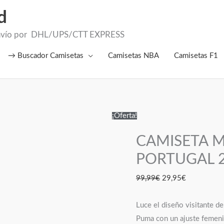
d
el Envío por DHL/UPS/CTT EXPRESS
→ Buscador Camisetas
Camisetas NBA
Camisetas F1
CAMISETA
El
El
¡Oferta!
MUJER
precio
precio
CAMISETA M
VISITANTE
original
actual
PORTUGAL
era:
es:
PORTUGAL 
2026
99,99€.
29,95€.
99,99
€
29,95
€
cantidad
Luce el diseño visitante d
Puma con un ajuste femeni