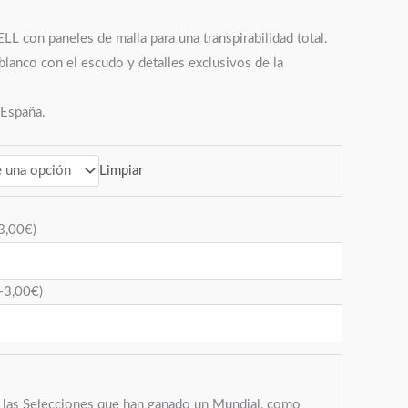
LL con paneles de malla para una transpirabilidad total.
blanco con el escudo y detalles exclusivos de la
 España.
Limpiar
3,00
€
)
+
3,00
€
)
a las Selecciones que han ganado un Mundial, como