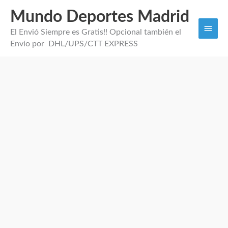
Mundo Deportes Madrid
Men
El Envió Siempre es Gratis!! Opcional también el
princi
Envío por DHL/UPS/CTT EXPRESS
Camiseta
Jugador
Juventus
2026
cantidad