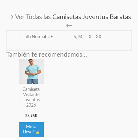
→ Ver Todas las
Camisetas Juventus Baratas
←
Talla Normal-UE
S, M, L, XL, XXL
También te recomendamos…
Este
producto
tiene
múltiples
Camiseta
variantes.
Visitante
Juventus
Las
2026
opciones
28,95
€
se
pueden
Me la
elegir
Llevo!