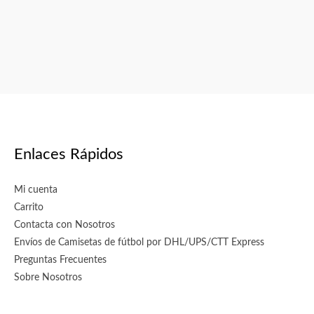
en
la
página
de
producto
Enlaces Rápidos
Mi cuenta
Carrito
Contacta con Nosotros
Envíos de Camisetas de fútbol por DHL/UPS/CTT Express
Preguntas Frecuentes
Sobre Nosotros