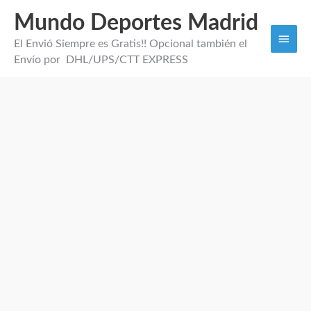
Mundo Deportes Madrid
Men
El Envió Siempre es Gratis!! Opcional también el
princi
Envío por DHL/UPS/CTT EXPRESS
Camiseta
Pre
Partido
Alemania
cantidad