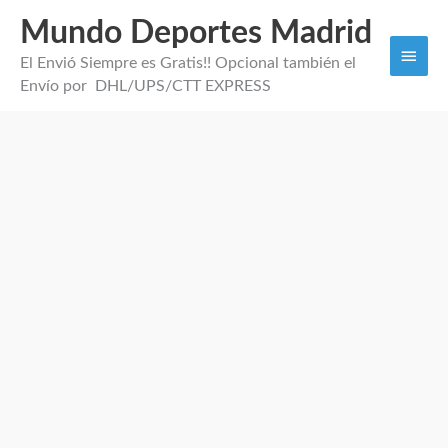
Mundo Deportes Madrid
Men
El Envió Siempre es Gratis!! Opcional también el
princi
Envío por DHL/UPS/CTT EXPRESS
Camiseta
Pre
Partido
Francia
cantidad