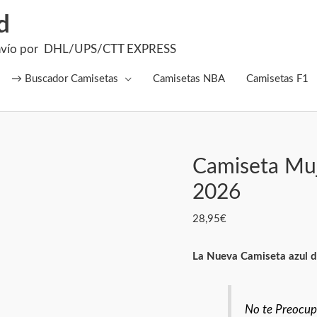
d
el Envío por DHL/UPS/CTT EXPRESS
→ Buscador Camisetas
Camisetas NBA
Camisetas F1
Camiseta Muj
Camiseta
Mujer
2026
Re.
28,95
€
Madrid
visitante
La Nueva Camiseta azul d
2026
cantidad
No te Preocupe