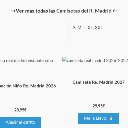
→Ver mas todas las
Camisetas del R. Madrid
←
S, M, L, XL, XXL
Este
producto
tiene
Camiseta Re. Madrid 2027
múltiples
pación Niño Re. Madrid 2026
variantes.
Las
29,95
€
opciones
28,95
€
se
Me la Llevo!
pueden
Añadir al carrito