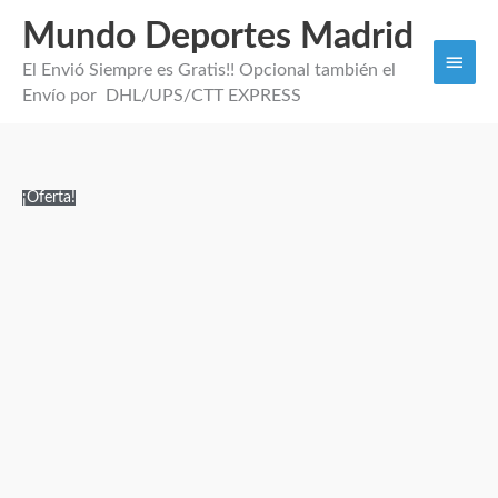
Mundo Deportes Madrid
Men
El Envió Siempre es Gratis!! Opcional también el
princi
Envío por DHL/UPS/CTT EXPRESS
CAMISETA
El
El
¡Oferta!
TERCERA
precio
precio
EQUIPACIÓN
original
actual
CELTIC
era:
es:
FC
120,00€.
29,95€.
26/27
cantidad