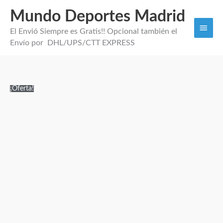
Mundo Deportes Madrid
Men
El Envió Siempre es Gratis!! Opcional también el
princi
Envío por DHL/UPS/CTT EXPRESS
CAMISETA
El
El
¡Oferta!
VERSION
precio
precio
JUGADOR
original
actual
MÉXICO
era:
es:
26
150,00€.
39,95€.
cantidad