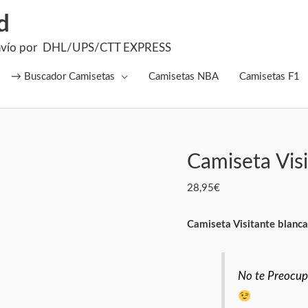
d
el Envío por DHL/UPS/CTT EXPRESS
→ Buscador Camisetas
Camisetas NBA
Camisetas F1
Camiseta Vis
Camiseta
Visitante
28,95
€
Benfica
2026
Camiseta Visitante blanca
cantidad
No te Preocupe