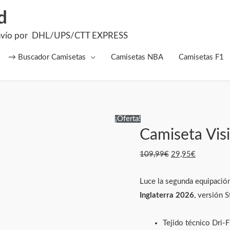
d
el Envío por DHL/UPS/CTT EXPRESS
→ Buscador Camisetas
Camisetas NBA
Camisetas F1
Camiseta
El
El
¡Oferta!
Camiseta Visi
Visitante
precio
precio
Inglaterra 2026
original
actual
109,99
€
29,95
€
cantidad
era:
es:
109,99€.
29,95€.
Luce la segunda equipación
Inglaterra 2026
, versión 
Tejido técnico Dri-