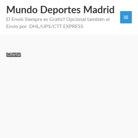
Mundo Deportes Madrid
Men
El Envió Siempre es Gratis!! Opcional también el
princi
Envío por DHL/UPS/CTT EXPRESS
Camiseta
El
El
¡Oferta!
Visitante
precio
precio
Nigeria
original
actual
2026
era:
es:
cantidad
109,99€.
29,95€.