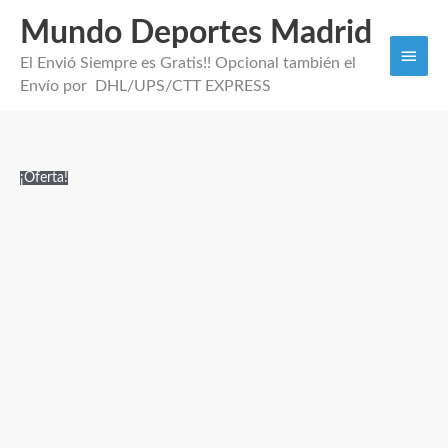
Mundo Deportes Madrid
Men
El Envió Siempre es Gratis!! Opcional también el
princi
Envío por DHL/UPS/CTT EXPRESS
Camiseta
El
El
¡Oferta!
Visitante
precio
precio
Noruega
original
actual
2026
era:
es:
cantidad
109,99€.
29,95€.