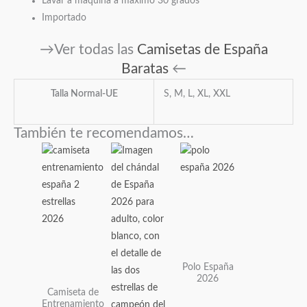
Lavar a maquina a máximo 30 grados
Importado
→Ver todas las
Camisetas de España
Baratas
←
Talla Normal-UE
S, M, L, XL, XXL
También te recomendamos…
Este
Este
Este
producto
producto
producto
tiene
tiene
tiene
múltiples
múltiples
múltiples
variantes.
variantes.
variantes.
Las
Las
Las
opciones
opciones
opciones
Polo España
se
se
se
2026
pueden
pueden
pueden
Camiseta de
Entrenamiento
elegir
elegir
elegir