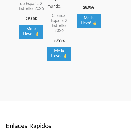
de España 2
en
en
en
28,95
€
Estrellas 2026
la
la
la
Chándal
Me la
29,95
€
España 2
página
página
página
Llevo!
Estrellas
de
de
de
Me la
2026
Llevo!
producto
producto
producto
50,95
€
Me la
Llevo!
Enlaces Rápidos