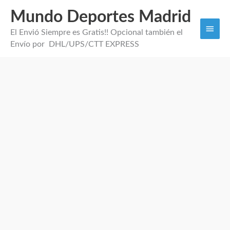
Mundo Deportes Madrid
Men
El Envió Siempre es Gratis!! Opcional también el
princi
Envío por DHL/UPS/CTT EXPRESS
Chándal
Capucha
España
cantidad