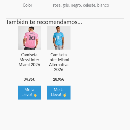
Color
rosa, gris, negro, celeste, blanco
También te recomendamos…
Este
Este
producto
producto
tiene
tiene
múltiples
múltiples
Camiseta
Camiseta
variantes.
variantes.
Messi Inter
Inter Miami
Miami 2026
Alternativa
Las
Las
2026
opciones
opciones
34,95
€
28,95
€
se
se
pueden
pueden
Me la
Me la
elegir
elegir
Llevo!
Llevo!
en
en
la
la
página
página
de
de