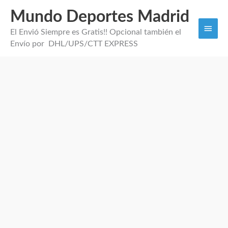
Mundo Deportes Madrid
Men
El Envió Siempre es Gratis!! Opcional también el
princi
Envío por DHL/UPS/CTT EXPRESS
Chándal
Inter
Miami
2026
cantidad