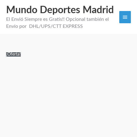
Mundo Deportes Madrid
Men
El Envió Siempre es Gratis!! Opcional también el
princi
Envío por DHL/UPS/CTT EXPRESS
1ª
El
El
¡Oferta!
EQUIPACIÓN
precio
precio
BETIS
original
actual
NIÑOS
era:
es:
2027
90,00€.
29,95€.
cantidad