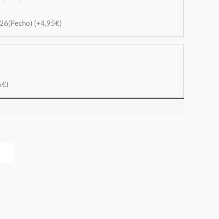
026(Pecho)
(+
4,95
€
)
5
€
)