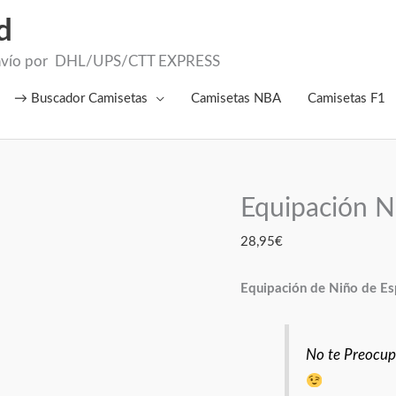
d
el Envío por DHL/UPS/CTT EXPRESS
→ Buscador Camisetas
Camisetas NBA
Camisetas F1
Equipación N
Equipación
Niño
28,95
€
España
2
Equipación de Niño de Es
Estrellas
2026
cantidad
No te Preocupe