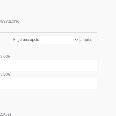
O GRATIS
Limpiar
.
+
3,00
€
)
+
3,00
€
)
2,95
€
)