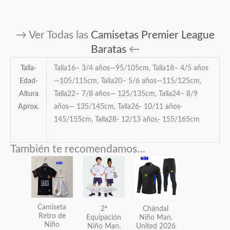
→ Ver Todas las
Camisetas Premier League
Baratas
←
Talla-
Talla16– 3/4 años—95/105cm, Talla18– 4/5 años
Edad-
—105/115cm, Talla20– 5/6 años—115/125cm,
Altura
Talla22– 7/8 años— 125/135cm, Talla24– 8/9
Aprox.
años— 135/145cm, Talla26- 10/11 años-
145/155cm, Talla28- 12/13 años- 155/165cm
También te recomendamos…
Este
Este
Este
producto
producto
producto
tiene
tiene
tiene
múltiples
múltiples
múltiples
Camiseta
2ª
Chándal
variantes.
variantes.
variantes.
Retro de
Equipación
Niño Man.
Niño
Las
Las
Las
Niño Man.
United 2026