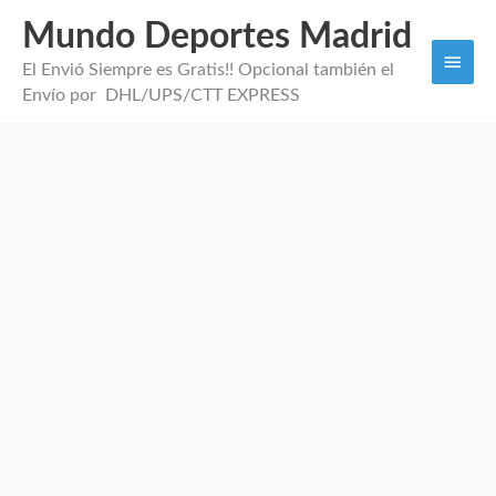
Mundo Deportes Madrid
Men
El Envió Siempre es Gratis!! Opcional también el
princi
Envío por DHL/UPS/CTT EXPRESS
Camiseta
Niño
Man.
Unitd
2026
cantidad