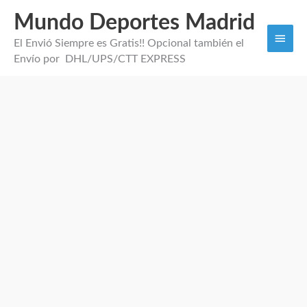
Mundo Deportes Madrid
Men
El Envió Siempre es Gratis!! Opcional también el
princi
Envío por DHL/UPS/CTT EXPRESS
Equipacion
Niño
Paris
Sain
Germ
2026
cantidad