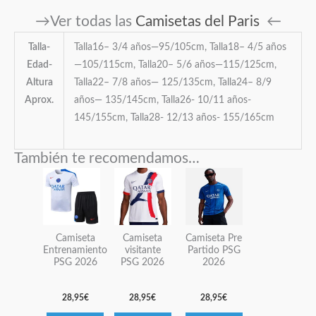
→Ver todas las
Camisetas del Paris
←
Talla-
Talla16– 3/4 años—95/105cm, Talla18– 4/5 años
Edad-
—105/115cm, Talla20– 5/6 años—115/125cm,
Altura
Talla22– 7/8 años— 125/135cm, Talla24– 8/9
Aprox.
años— 135/145cm, Talla26- 10/11 años-
145/155cm, Talla28- 12/13 años- 155/165cm
También te recomendamos…
Este
Este
Este
producto
producto
producto
tiene
tiene
tiene
múltiples
múltiples
múltiples
Camiseta
Camiseta
Camiseta Pre
variantes.
variantes.
variantes.
Entrenamiento
visitante
Partido PSG
PSG 2026
PSG 2026
2026
Las
Las
Las
opciones
opciones
opciones
28,95
€
28,95
€
28,95
€
se
se
se