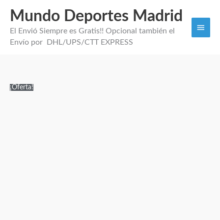
Mundo Deportes Madrid
Men
El Envió Siempre es Gratis!! Opcional también el
princi
Envío por DHL/UPS/CTT EXPRESS
EQUIPACION
El
El
¡Oferta!
NIÑO
precio
precio
RONALDO
original
actual
PORTUGAL
era:
es:
2026
99,99€.
34,95€.
cantidad