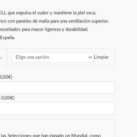
ELL que expulsa el sudor y mantiene la piel seca.
nco con paneles de malla para una ventilación superior.
osellados para mayor ligereza y durabilidad.
 España.
Limpiar
.
3,00
€
)
+
3,00
€
)
a las Selecciones que han ganado un Mundial, como