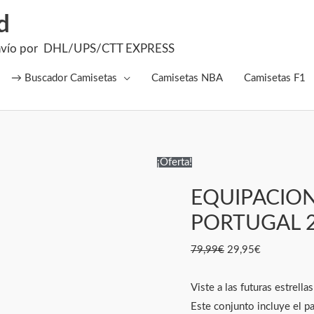
d
el Envío por DHL/UPS/CTT EXPRESS
→ Buscador Camisetas
Camisetas NBA
Camisetas F1
EQUIPACION
El
El
¡Oferta!
NIÑO
precio
precio
EQUIPACION
VISITANTE
original
actual
PORTUGAL
era:
es:
PORTUGAL 
2026
79,99€.
29,95€.
79,99
€
29,95
€
cantidad
Viste a las futuras estrella
Este conjunto incluye el p