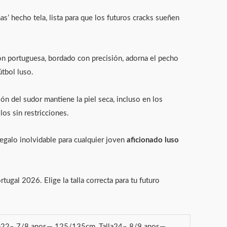
’ hecho tela, lista para que los futuros cracks sueñen
ón portuguesa, bordado con precisión, adorna el pecho
útbol luso.
ón del sudor mantiene la piel seca, incluso en los
los sin restricciones.
regalo inolvidable para cualquier joven
aficionado luso
ugal 2026. Elige la talla correcta para tu futuro
a22– 7/8 anos— 125/135cm, Talla24– 8/9 anos—