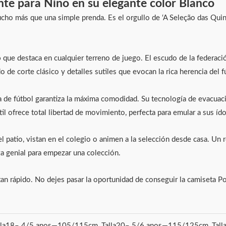
nte para Niño en su elegante color Blanco
o más que una simple prenda. Es el orgullo de ‘A Seleção das Quinas
o
que destaca en cualquier terreno de juego. El escudo de la federaci
de corte clásico y detalles sutiles que evocan la rica herencia del f
ta de fútbol garantiza la máxima comodidad. Su tecnología de evacuaci
til ofrece total libertad de movimiento, perfecta para emular a sus ído
l patio, vistan en el colegio o animen a la selección desde casa. Un 
za genial para empezar una colección.
 rápido. No dejes pasar la oportunidad de conseguir la camiseta Port
lla18– 4/5 anos—105/115cm, Talla20– 5/6 anos—115/125cm, Tall