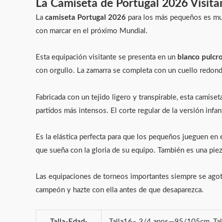
La Camiseta de Portugal 2026 Visita
La
camiseta Portugal 2026
para los más pequeños es much
con marcar en el próximo Mundial.
Esta equipación visitante se presenta en un
blanco pulcr
con orgullo. La zamarra se completa con un cuello redondo 
Fabricada con un tejido ligero y transpirable, esta camise
partidos más intensos. El corte regular de la versión infan
Es la elástica perfecta para que los pequeños jueguen en e
que sueña con la gloria de su equipo. También es una pie
Las equipaciones de torneos importantes siempre se agotan
campeón y hazte con ella antes de que desaparezca.
Talla-Edad-
Talla16– 3/4 anos—95/105cm, Ta