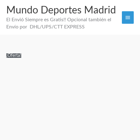
Mundo Deportes Madrid
Men
El Envió Siempre es Gratis!! Opcional también el
princi
Envío por DHL/UPS/CTT EXPRESS
EQUIPACIÓN
El
El
¡Oferta!
NIÑOS
precio
precio
AJAX
original
actual
26/27
era:
es:
cantidad
130,00€.
29,95€.