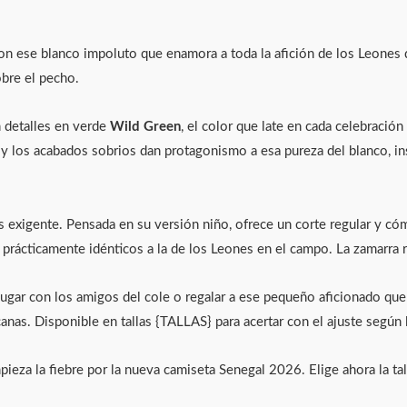
ese blanco impoluto que enamora a toda la afición de los Leones de T
obre el pecho.
 detalles en verde
Wild Green
, el color que late en cada celebració
y los acabados sobrios dan protagonismo a esa pureza del blanco, ins
s exigente. Pensada en su versión niño, ofrece un corte regular y cóm
 prácticamente idénticos a la de los Leones en el campo. La zamarra r
, jugar con los amigos del cole o regalar a ese pequeño aficionado q
anas. Disponible en tallas {TALLAS} para acertar con el ajuste según 
za la fiebre por la nueva camiseta Senegal 2026. Elige ahora la tall