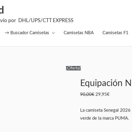
d
el Envío por DHL/UPS/CTT EXPRESS
→ Buscador Camisetas
Camisetas NBA
Camisetas F1
Equipación
El
El
¡Oferta!
Niños
precio
precio
Equipación N
Senegal
original
actual
2026
era:
es:
90,00
€
29,95
€
cantidad
90,00€.
29,95€.
La camiseta Senegal 2026 p
verde de la marca PUMA.