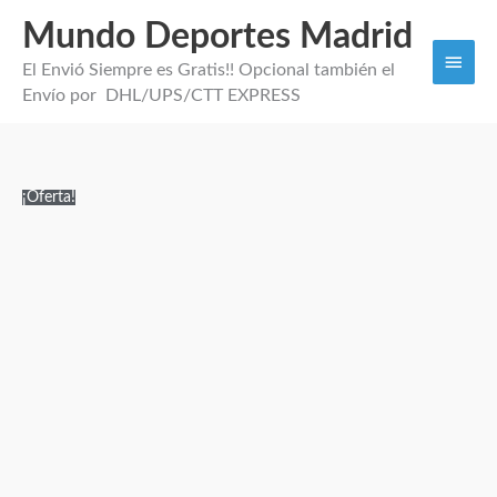
Mundo Deportes Madrid
Men
El Envió Siempre es Gratis!! Opcional también el
princi
Envío por DHL/UPS/CTT EXPRESS
Segunda
El
El
¡Oferta!
Equipación
precio
precio
Niños
original
actual
Brasil 2026
era:
es:
cantidad
100,00€.
29,95€.