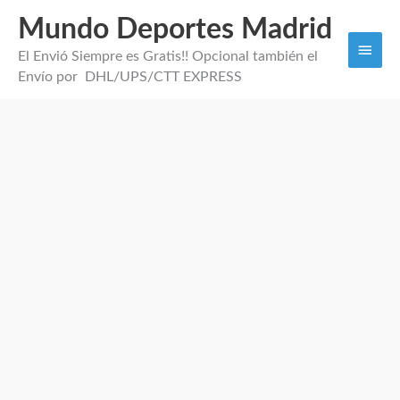
Mundo Deportes Madrid
Men
El Envió Siempre es Gratis!! Opcional también el
princi
Envío por DHL/UPS/CTT EXPRESS
Abrigo
Alemania
2026
cantidad