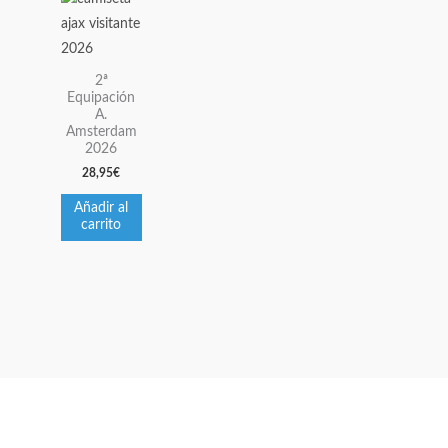
de
de
de
producto
producto
producto
2ª
Equipación
A.
Amsterdam
2026
28,95
€
Añadir al
carrito