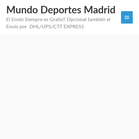
Mundo Deportes Madrid
Men
El Envió Siempre es Gratis!! Opcional también el
princi
Envío por DHL/UPS/CTT EXPRESS
Camiseta
Entrenamiento
Ajax
2026
cantidad