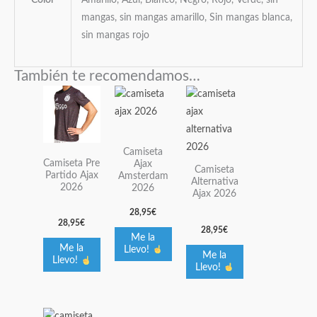
Color
Amarillo, Azul, Blanco, Negro, Rojo, Verde, sin
mangas, sin mangas amarillo, Sin mangas blanca,
sin mangas rojo
También te recomendamos…
Este
Este
Este
producto
producto
producto
tiene
tiene
tiene
múltiples
múltiples
múltiples
Camiseta
Camiseta Pre
Ajax
variantes.
variantes.
variantes.
Camiseta
Partido Ajax
Amsterdam
Alternativa
Las
Las
Las
2026
2026
Ajax 2026
opciones
opciones
opciones
28,95
€
se
se
se
28,95
€
28,95
€
pueden
pueden
pueden
Me la
Me la
Llevo!
elegir
elegir
elegir
Me la
Llevo!
Llevo!
en
en
en
la
la
la
página
página
página