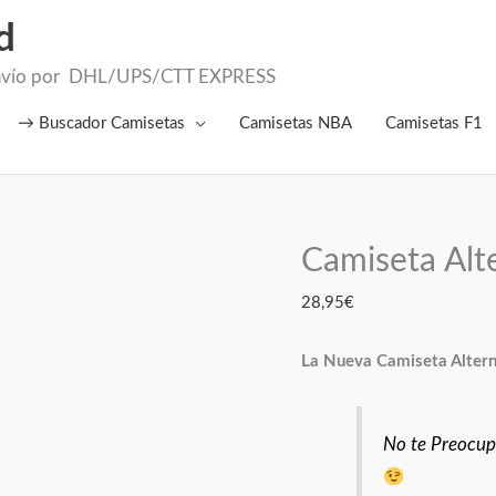
d
el Envío por DHL/UPS/CTT EXPRESS
→ Buscador Camisetas
Camisetas NBA
Camisetas F1
Camiseta Alt
Camiseta
Alternativa
28,95
€
Man.
United
La Nueva Camiseta Altern
2026
cantidad
No te Preocupe