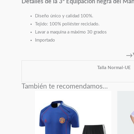
Detalles de la 3ª Equipación negra del M
Diseño único y calidad 100%.
Tejido: 100% poliéster reciclado.
Lavar a maquina a máximo 30 grados
Importado
→V
Talla Normal-UE
También te recomendamos…
Este
producto
tiene
múltiples
variantes.