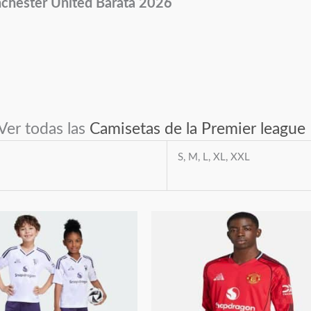
anchester United Barata 2026
er todas las
Camisetas de la Premier league
S, M, L, XL, XXL
Este
Este
producto
producto
tiene
tiene
múltiples
múltiples
variantes.
variantes.