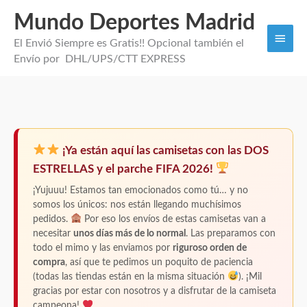
Mundo Deportes Madrid
Men
El Envió Siempre es Gratis!! Opcional también el
princi
Envío por DHL/UPS/CTT EXPRESS
Camiseta
España
¡Ya están aquí las camisetas con las DOS
Pedri
ESTRELLAS y el parche FIFA 2026!
2
Estrellas
¡Yujuuu! Estamos tan emocionados como tú… y no
somos los únicos: nos están llegando muchísimos
2026
pedidos.
Por eso los envíos de estas camisetas van a
cantidad
necesitar
unos días más de lo normal
. Las preparamos con
todo el mimo y las enviamos por
riguroso orden de
compra
, así que te pedimos un poquito de paciencia
(todas las tiendas están en la misma situación
). ¡Mil
gracias por estar con nosotros y a disfrutar de la camiseta
campeona!