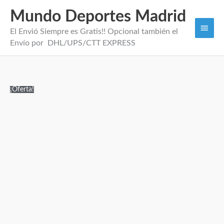
Mundo Deportes Madrid
Men
El Envió Siempre es Gratis!! Opcional también el
princi
Envío por DHL/UPS/CTT EXPRESS
Camiseta
El
El
¡Oferta!
Hakimi
precio
precio
Marruecos
original
actual
2026
era:
es:
cantidad
120,00€.
34,95€.